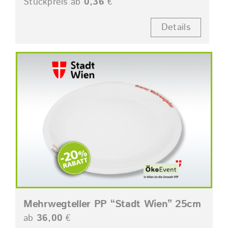
Stückpreis ab
0,36
€
Details
Mehrwegteller PP “Stadt Wien” 25cm
ab
36,00
€