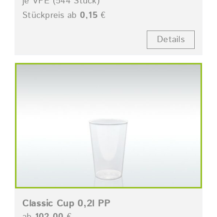
je VPE (544 Stück)
Stückpreis ab
0,15
€
Details
Classic Cup 0,2l PP