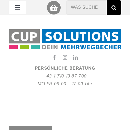
Zum
Suche
Toggle
Inhalt
nach:
Navigation
springen
Mein Cup
Miet Cup
Service
PERSÖNLICHE BERATUNG
+43-1-710 13 87-700
Nachhaltigkeit
MO-FR 09.00 – 17.00 Uhr
About
FAQ