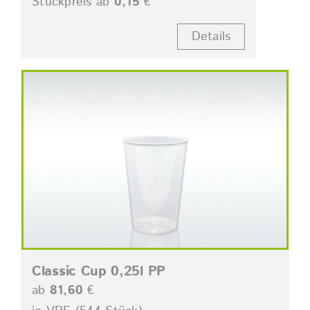
Stückpreis ab
0,15
€
Details
Classic Cup 0,25l PP
ab
81,60
€