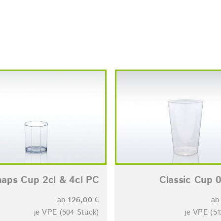
aps Cup 2cl & 4cl PC
Classic Cup 0
ab
126,00
€
a
je VPE (504 Stück)
je VPE (51