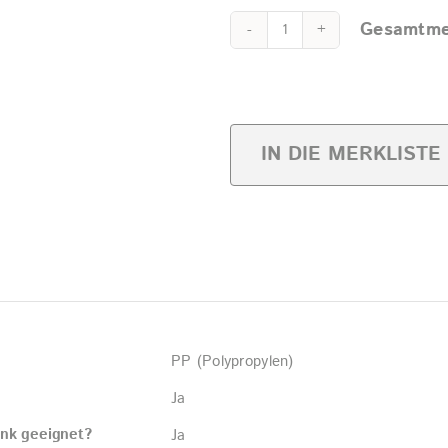
Gesamtme
Classic
Alternative:
Cup
"Stadt
Wien"
IN DIE MERKLISTE
0,3l
PP
quantity
PP (Polypropylen)
Ja
änk geeignet?
Ja