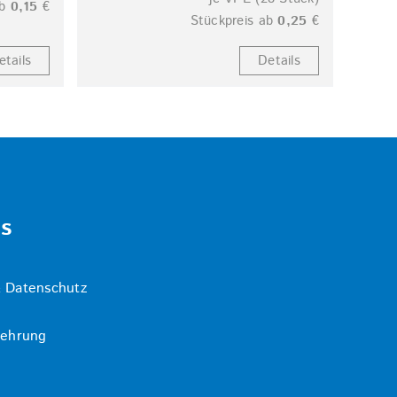
ab
0,15
€
Stückpreis ab
0,25
€
etails
Details
ks
 Datenschutz
lehrung