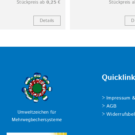
Stückpreis ab
0,25
€
Stückpreis 
Details
D
Quicklin
Impressum &
AGB
Umweltzeichen für
Widerrufsbe
Mehrwegbechersysteme