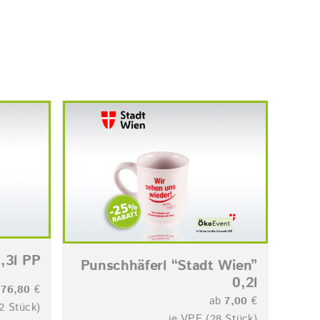
,3l PP
Punschhäferl “Stadt Wien”
0,2l
b
76,80
€
ab
7,00
€
2 Stück)
je VPE (28 Stück)