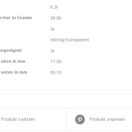
0,3l
echer in Gramm
29,80
Ja
milchig-transparent
engeeignet
Ja
 oben in mm
77,50
 unten in mm
55,70
Produkt twittern
Produkt anpinnen