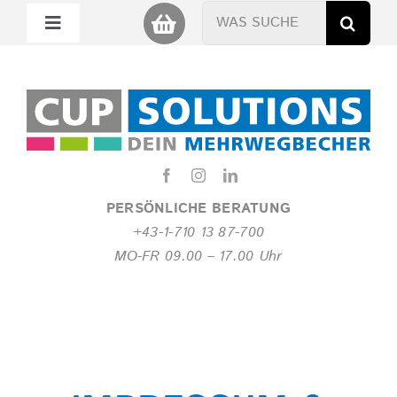
Zum
Suche
Toggle
Inhalt
nach:
Navigation
springen
Mein Cup
Miet Cup
Service
PERSÖNLICHE BERATUNG
+43-1-710 13 87-700
Nachhaltigkeit
MO-FR 09.00 – 17.00 Uhr
About
FAQ