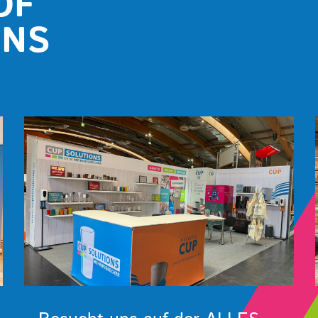
OF
ONS