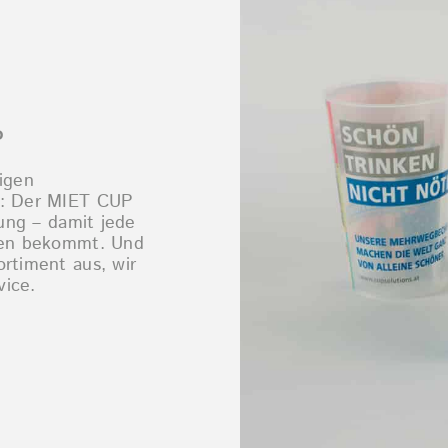
P
igen
d: Der MIET CUP
gung – damit jede
ehen bekommt. Und
rtiment aus, wir
vice.