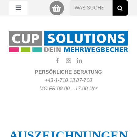
Zum
Suche
Toggle
Inhalt
nach:
Navigation
springen
Mein Cup
Miet Cup
Service
PERSÖNLICHE BERATUNG
+43-1-710 13 87-700
Nachhaltigkeit
MO-FR 09.00 – 17.00 Uhr
About
FAQ
AUSZEICHNUNGEN