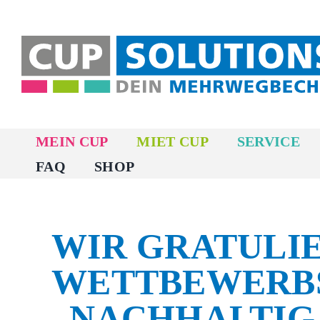
Zum
Inhalt
springen
MEIN CUP
MIET CUP
SERVICE
FAQ
SHOP
WIR GRATULI
WETTBEWERBS
„NACHHALTIG 