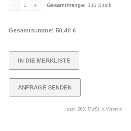
Gesamtmenge:
336
Stück
Classic
Cup
Alternative:
"Stadt
Gesamtsumme:
50,40
€
Wien"
0,5l
PP
IN DIE MERKLISTE
quantity
ANFRAGE SENDEN
zzgl. 20% MwSt. & Versand