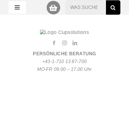
Zum
Suche
Toggle
Inhalt
nach:
Navigation
springen
Mein Cup
Miet Cup
PERSÖNLICHE BERATUNG
Service
+43-1-710 13 87-700
MO-FR 09.00 – 17.00 Uhr
Nachhaltigkeit
About
FAQ