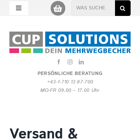
Zum
Suche
Toggle
Inhalt
nach:
Navigation
springen
Mein Cup
Miet Cup
Service
PERSÖNLICHE BERATUNG
+43-1-710 13 87-700
Nachhaltigkeit
MO-FR 09.00 – 17.00 Uhr
About
FAQ
Versand &