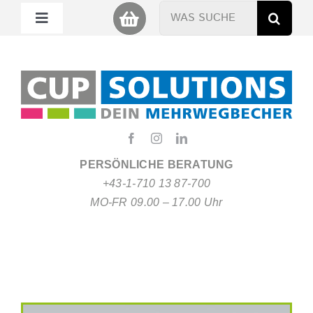
Zum
Suche
Toggle
Inhalt
nach:
Navigation
springen
Mein Cup
Miet Cup
Service
PERSÖNLICHE BERATUNG
+43-1-710 13 87-700
Nachhaltigkeit
MO-FR 09.00 – 17.00 Uhr
About
FAQ