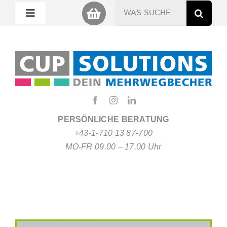
Zum
Suche
Toggle
Inhalt
nach:
Navigation
springen
Mein Cup
Miet Cup
Service
PERSÖNLICHE BERATUNG
+43-1-710 13 87-700
Nachhaltigkeit
MO-FR 09.00 – 17.00 Uhr
About
FAQ