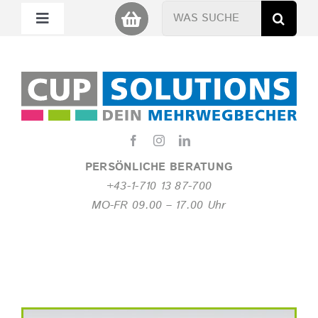
Zum
Suche
Toggle
Inhalt
nach:
Navigation
springen
Mein Cup
Miet Cup
Service
PERSÖNLICHE BERATUNG
+43-1-710 13 87-700
Nachhaltigkeit
MO-FR 09.00 – 17.00 Uhr
About
FAQ