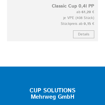
Classic Cup 0,4l PP
ab
61,20
€
je VPE (408 Stück)
Stückpreis ab
0,15
€
Details
CUP SOLUTIONS
Mehrweg GmbH