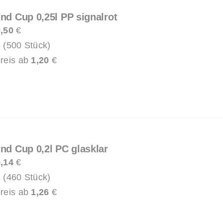
und Cup 0,25l PP signalrot
,50
€
 (500 Stück)
reis ab
1,20
€
und Cup 0,2l PC glasklar
,14
€
 (460 Stück)
reis ab
1,26
€