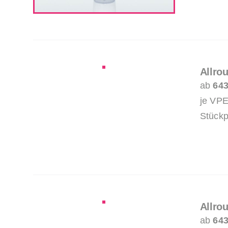
Allro
ab
643
je VPE
Stückp
Allro
ab
643