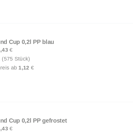
und Cup 0,2l PP blau
,43
€
 (575 Stück)
reis ab
1,12
€
und Cup 0,2l PP gefrostet
,43
€