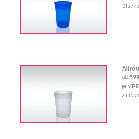
Stückp
Allro
ab
599
je VPE
Stückp