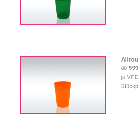
Allro
ab
599
je VPE
Stückp