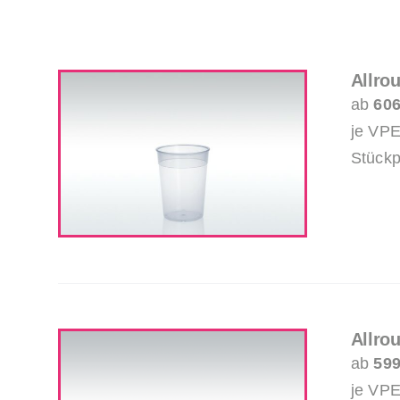
Allro
ab
606
je VPE
Stückp
Allro
ab
599
je VPE