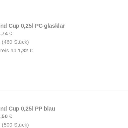
und Cup 0,25l PC glasklar
,74
€
 (460 Stück)
reis ab
1,32
€
und Cup 0,25l PP blau
,50
€
 (500 Stück)