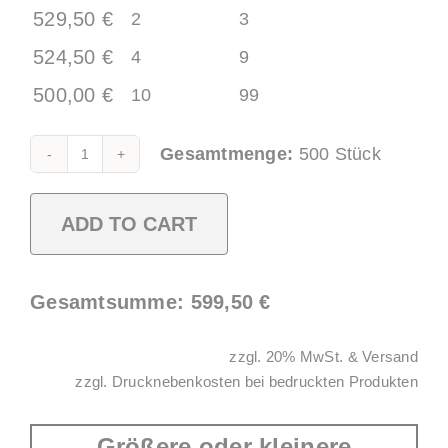
529,50
€
2
3
524,50
€
4
9
500,00
€
10
99
Alternative:
Gesamtmenge:
500
Stück
Allround
Cup
ADD TO CART
0,25l
PP
gefrostet
Gesamtsumme:
599,50
€
quantity
zzgl. 20% MwSt. & Versand
zzgl. Drucknebenkosten bei bedruckten Produkten
Größere oder kleinere