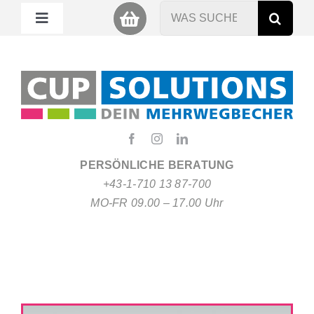
Zum
Suche
Toggle
Inhalt
nach:
Navigation
springen
Mein Cup
Miet Cup
Service
PERSÖNLICHE BERATUNG
+43-1-710 13 87-700
Nachhaltigkeit
MO-FR 09.00 – 17.00 Uhr
About
FAQ