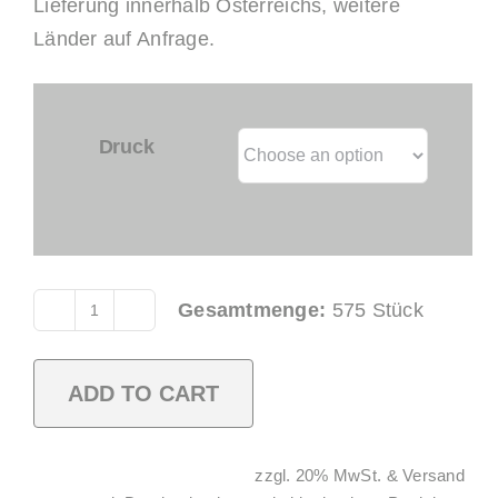
Lieferung innerhalb Österreichs, weitere
Länder auf Anfrage.
Druck
Gesamtmenge:
575
Stück
Allround
Cup
0,2l
ADD TO CART
PP
blau
Alternative:
zzgl. 20% MwSt. & Versand
quantity