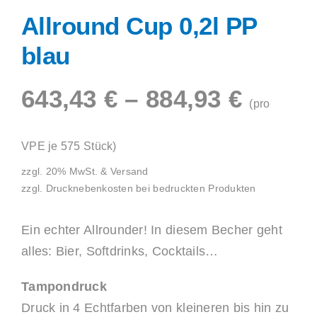
Allround Cup 0,2l PP
Shop
blau
643,43
€
–
884,93
€
(pro
VPE je 575 Stück)
zzgl. 20% MwSt. & Versand
zzgl. Drucknebenkosten bei bedruckten Produkten
Ein echter Allrounder! In diesem Becher geht
alles: Bier, Softdrinks, Cocktails…
Tampondruck
Druck in 4 Echtfarben von kleineren bis hin zu