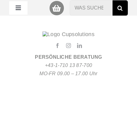
Zum
Suche
Toggle
Inhalt
nach:
Navigation
springen
Mein Cup
Miet Cup
PERSÖNLICHE BERATUNG
Service
+43-1-710 13 87-700
MO-FR 09.00 – 17.00 Uhr
Nachhaltigkeit
About
FAQ