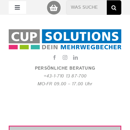
Zum
Suche
Toggle
Inhalt
nach:
Navigation
springen
Mein Cup
Miet Cup
Service
PERSÖNLICHE BERATUNG
+43-1-710 13 87-700
Nachhaltigkeit
MO-FR 09.00 – 17.00 Uhr
About
FAQ