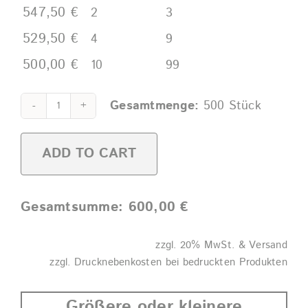
547,50
€
2
3
529,50
€
4
9
500,00
€
10
99
Alternative:
Gesamtmenge:
500
Stück
Allround
Cup
ADD TO CART
0,3l
PP
gefrostet
Gesamtsumme:
600,00
€
quantity
zzgl. 20% MwSt. & Versand
zzgl. Drucknebenkosten bei bedruckten Produkten
Größere oder kleinere