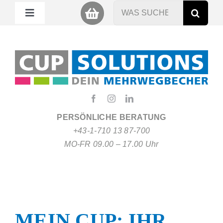
Zum
Suche
Toggle
Inhalt
nach:
Navigation
springen
Mein Cup
Miet Cup
Service
PERSÖNLICHE BERATUNG
+43-1-710 13 87-700
Nachhaltigkeit
MO-FR 09.00 – 17.00 Uhr
About
FAQ
MEIN CUP: IHR