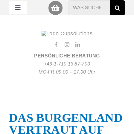
Zum
Suche
Toggle
Inhalt
nach:
Navigation
springen
Mein Cup
Miet Cup
PERSÖNLICHE BERATUNG
Service
+43-1-710 13 87-700
MO-FR 09.00 – 17.00 Uhr
Nachhaltigkeit
About
DAS BURGENLAND
FAQ
VERTRAUT AUF