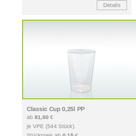
Details
Classic Cup 0,25l PP
ab
81,60
€
je VPE (544 Stück)
Stückpreis ab
0,15
€