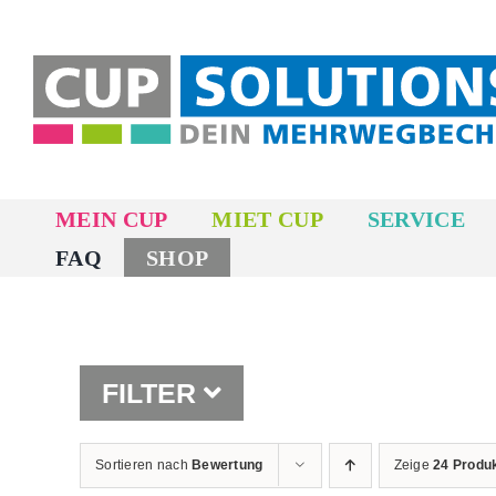
Zum
Inhalt
springen
MEIN CUP
MIET CUP
SERVICE
FAQ
SHOP
FILTER
Sortieren nach
Bewertung
Zeige
24 Produ