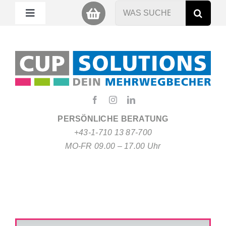
Zum
Suche
Toggle
Inhalt
nach:
Navigation
springen
Mein Cup
Miet Cup
Service
PERSÖNLICHE BERATUNG
+43-1-710 13 87-700
Nachhaltigkeit
MO-FR 09.00 – 17.00 Uhr
About
FAQ