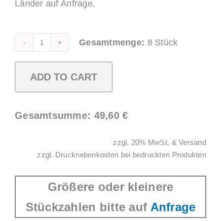
Länder auf Anfrage.
Gesamtmenge:
8
Stück
Wasser
Cup
ADD TO CART
0,25l
Alternative:
SAN
gelb
Gesamtsumme:
49,60
€
-
8er-
zzgl. 20% MwSt. & Versand
Karton
zzgl. Drucknebenkosten bei bedruckten Produkten
quantity
Größere oder kleinere
Stückzahlen bitte auf
Anfrage