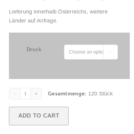
Lieferung innerhalb Österreichs, weitere
Länder auf Anfrage.
Druck

Gesamtmenge:
120
Stück
Tee-
und
ADD TO CART
Kaffeebecher
0,25l
SAN