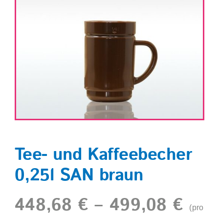
Shop
Tee- und Kaffeebecher
0,25l SAN braun
448,68
€
–
499,08
€
(pro