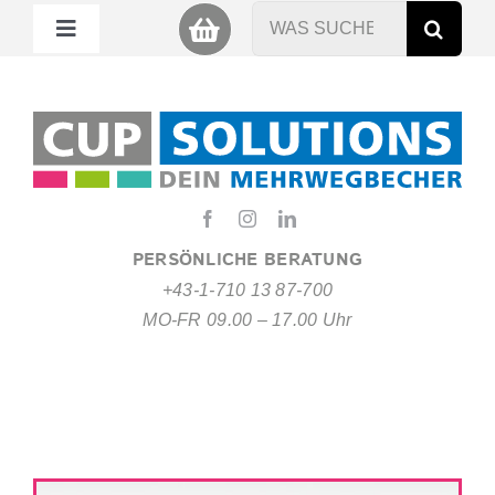
Zum
Suche
Toggle
Inhalt
nach:
Navigation
springen
Mein Cup
Miet Cup
Service
PERSÖNLICHE BERATUNG
+43-1-710 13 87-700
Nachhaltigkeit
MO-FR 09.00 – 17.00 Uhr
About
FAQ