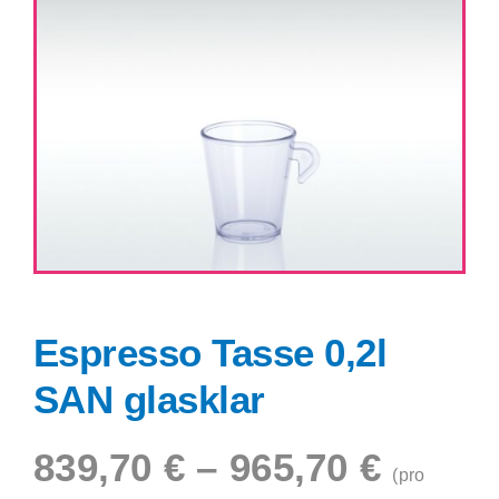
Shop
Espresso Tasse 0,2l
SAN glasklar
839,70
€
–
965,70
€
(pro