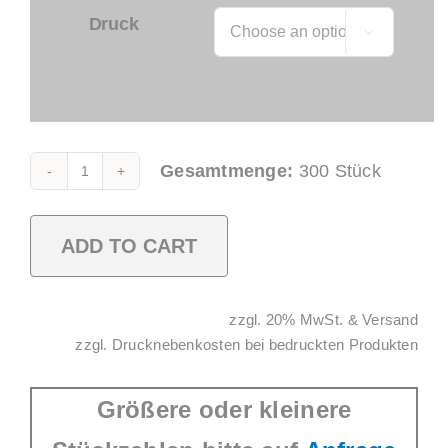
Druck

Gesamtmenge:
300
Stück
Espresso
Tasse
0,2l
ADD TO CART
SAN
glasklar
Alternative:
zzgl. 20% MwSt. & Versand
quantity
zzgl. Drucknebenkosten bei bedruckten Produkten
Größere oder kleinere