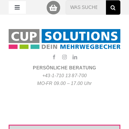
Zum
Suche
Toggle
Inhalt
nach:
Navigation
springen
Mein Cup
Miet Cup
Service
PERSÖNLICHE BERATUNG
+43-1-710 13 87-700
Nachhaltigkeit
MO-FR 09.00 – 17.00 Uhr
About
FAQ