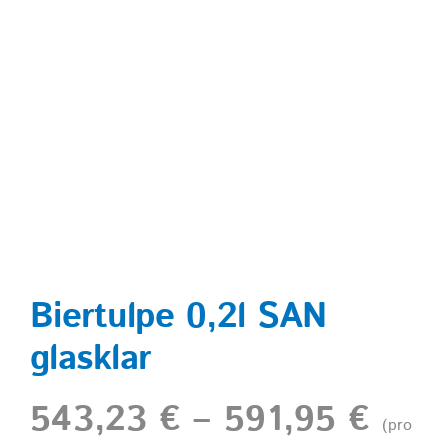
Shop
Biertulpe 0,2l SAN
glasklar
543,23
€
–
591,95
€
(pro