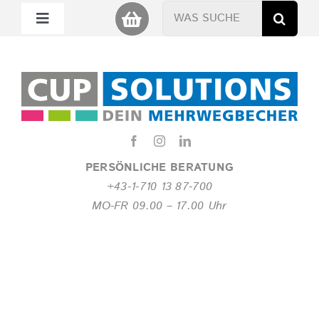
Zum
Suche
Toggle
Inhalt
nach:
Navigation
springen
Mein Cup
Miet Cup
Service
PERSÖNLICHE BERATUNG
+43-1-710 13 87-700
Nachhaltigkeit
MO-FR 09.00 – 17.00 Uhr
About
FAQ