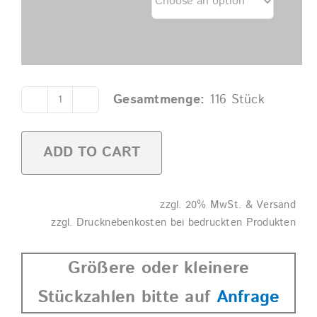
Gesamtmenge:
116
Stück
Biertulpe
0,2l
ADD TO CART
SAN
glasklar
quantity
Alternative:
zzgl. 20% MwSt. & Versand
zzgl. Drucknebenkosten bei bedruckten Produkten
Größere oder kleinere
Stückzahlen bitte auf
Anfrage