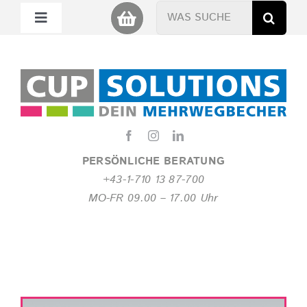
Zum
Suche
Toggle
Inhalt
nach:
Navigation
springen
Mein Cup
Miet Cup
Service
PERSÖNLICHE BERATUNG
+43-1-710 13 87-700
Nachhaltigkeit
MO-FR 09.00 – 17.00 Uhr
About
FAQ