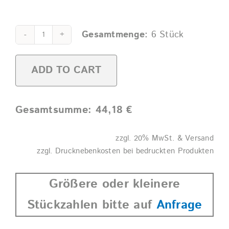
Gesamtmenge:
6
Stück
Bierkrug
classic
ADD TO CART
0,3l
Alternative:
SAN
glasklar
Gesamtsumme:
44,18
€
-
6er-
zzgl. 20% MwSt. & Versand
Karton
zzgl. Drucknebenkosten bei bedruckten Produkten
quantity
Größere oder kleinere
Stückzahlen bitte auf
Anfrage