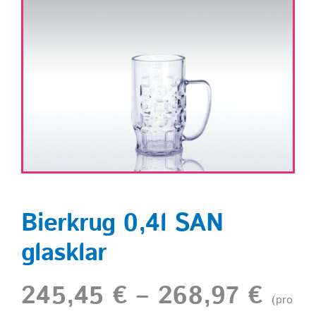
Shop
Bierkrug 0,4l SAN
glasklar
245,45
€
–
268,97
€
(pro