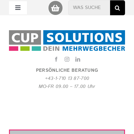
Zum
Suche
Toggle
Inhalt
nach:
Navigation
springen
Mein Cup
Miet Cup
Service
PERSÖNLICHE BERATUNG
+43-1-710 13 87-700
Nachhaltigkeit
MO-FR 09.00 – 17.00 Uhr
About
FAQ