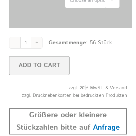

Gesamtmenge:
56
Stück
Bierkrug
0,4l
ADD TO CART
SAN
glasklar
quantity
Alternative:
zzgl. 20% MwSt. & Versand
zzgl. Drucknebenkosten bei bedruckten Produkten
Größere oder kleinere
Stückzahlen bitte auf
Anfrage