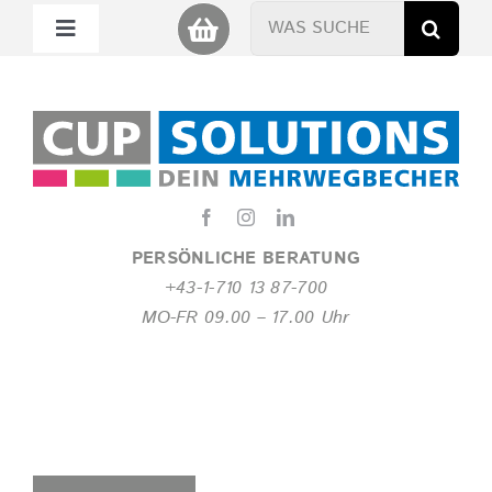
Zum
Suche
Toggle
Inhalt
nach:
Navigation
springen
Mein Cup
Miet Cup
Service
PERSÖNLICHE BERATUNG
+43-1-710 13 87-700
Nachhaltigkeit
MO-FR 09.00 – 17.00 Uhr
About
FAQ