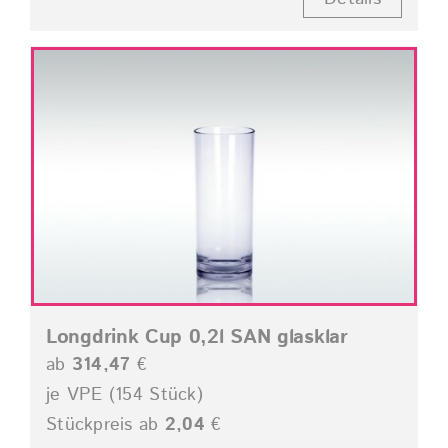
Longdrink Cup 0,2l SAN glasklar
ab
314,47
€
je VPE (154 Stück)
Stückpreis ab
2,04
€