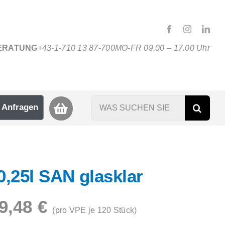
ERATUNG
+43-1-710 13 87-700
MO-FR 09.00 – 17.00 Uhr
Suche
Anfragen
nach:
0,25l SAN glasklar
9,48
€
(pro VPE je 120 Stück)