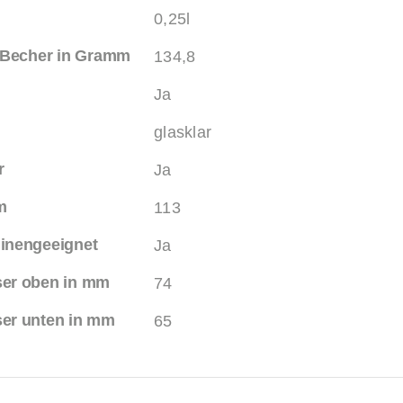
0,25l
 Becher in Gramm
134,8
Ja
glasklar
r
Ja
m
113
inengeeignet
Ja
er oben in mm
74
er unten in mm
65