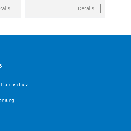
tails
Details
s
 Datenschutz
lehrung