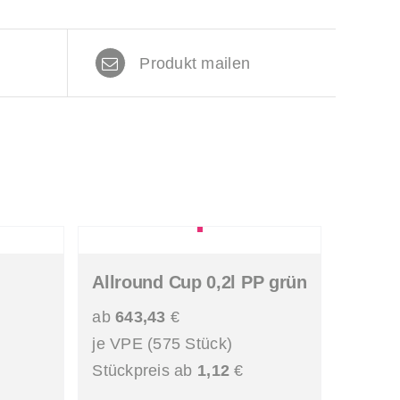
n
Produkt mailen
Allround Cup 0,2l PP grün
ab
643,43
€
je VPE (575 Stück)
Stückpreis ab
1,12
€