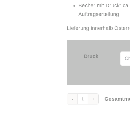
Becher mit Druck: ca
Auftragserteilung
Lieferung innerhalb Österr
Druck
Gesamtm
Spritzer
Cup
Alternative:
0,25l
SAN