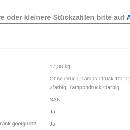
glasklar
e oder kleinere Stückzahlen bitte auf
quantity
17,38 kg
Ohne Druck, Tampondruck 1farbi
3farbig, Tampondruck 4farbig
SAN
Ja
tränk geeignet?
Ja