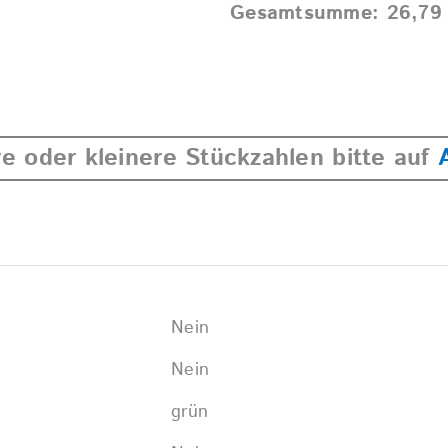
jetons
Gesamtsumme:
26,7
grün
quantity
e oder kleinere Stückzahlen bitte auf
Nein
Nein
grün