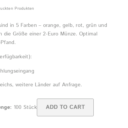
ruckten Produkten
ind in 5 Farben – orange, gelb, rot, grün und
ben die Größe einer 2-Euro Münze. Optimal
-Pfand.
erfügbarkeit):
ahlungseingang
reichs, weitere Länder auf Anfrage.
ADD TO CART
nge:
100
Stück