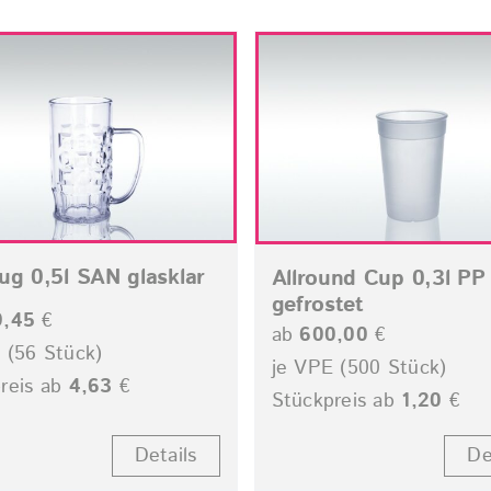
ug 0,5l SAN glasklar
Allround Cup 0,3l PP
gefrostet
9,45
€
ab
600,00
€
 (56 Stück)
je VPE (500 Stück)
reis ab
4,63
€
Stückpreis ab
1,20
€
Details
De