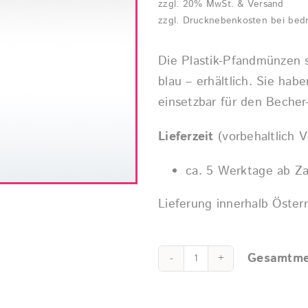
zzgl. 20% MwSt. & Versand
zzgl. Drucknebenkosten bei bed
Die Plastik-Pfandmünzen s
blau – erhältlich. Sie ha
einsetzbar für den Becher
Lieferzeit
(vorbehaltlich V
ca. 5 Werktage ab Z
Lieferung innerhalb Öster
Gesamtme
Pfandmünzen/
-
Alternative: