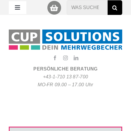
Zum
Suche
Toggle
Inhalt
nach:
Navigation
springen
Mein Cup
Miet Cup
Service
PERSÖNLICHE BERATUNG
+43-1-710 13 87-700
Nachhaltigkeit
MO-FR 09.00 – 17.00 Uhr
About
FAQ