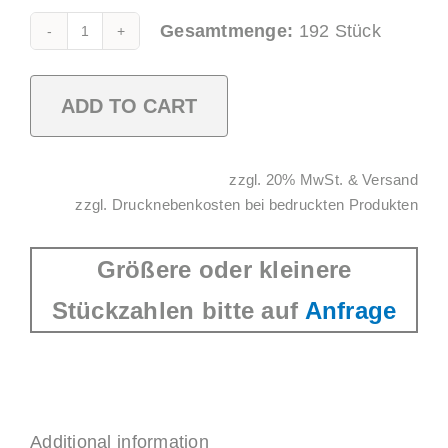
Gesamtmenge:
192
Stück
Cappuccino
Cup
0,4l
ADD TO CART
SAN
braun
Alternative:
zzgl. 20% MwSt. & Versand
quantity
zzgl. Drucknebenkosten bei bedruckten Produkten
Größere oder kleinere
Stückzahlen bitte auf
Anfrage
Additional information