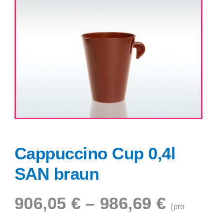
Shop
Cappuccino Cup 0,4l
SAN braun
906,05
€
–
986,69
€
(pro