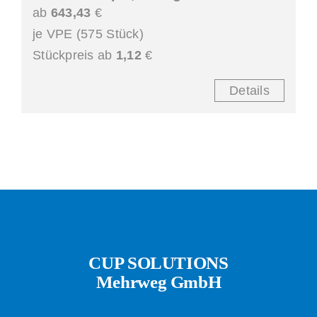
ab
643,43
€
je VPE (575 Stück)
Stückpreis ab
1,12
€
Details
CUP SOLUTIONS
Mehrweg GmbH