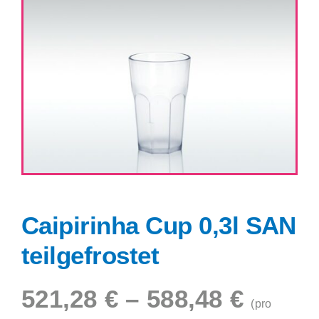
Shop
Caipirinha Cup 0,3l SAN
teilgefrostet
521,28
€
–
588,48
€
(pro