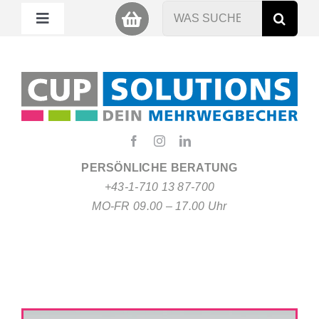
Zum
Suche
Toggle
Inhalt
nach:
Navigation
springen
Mein Cup
Miet Cup
Service
PERSÖNLICHE BERATUNG
+43-1-710 13 87-700
Nachhaltigkeit
MO-FR 09.00 – 17.00 Uhr
About
FAQ