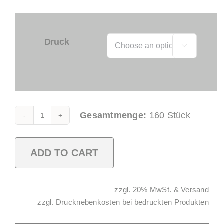
Druck

Gesamtmenge:
160
Stück
Caipirinha
Cup
0,3l
ADD TO CART
SAN
teilgefrostet
Alternative:
zzgl. 20% MwSt. & Versand
quantity
zzgl. Drucknebenkosten bei bedruckten Produkten