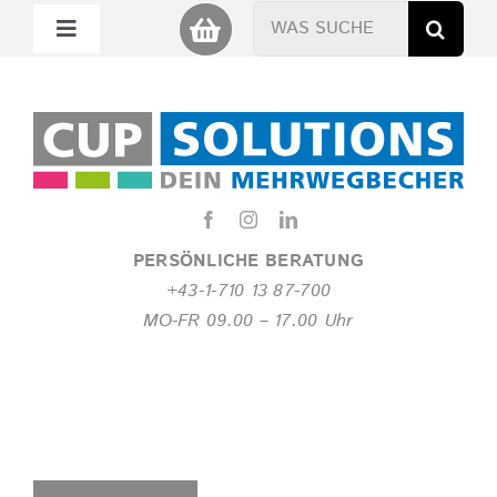
Zum
Suche
Toggle
Inhalt
nach:
Navigation
springen
Mein Cup
Miet Cup
Service
PERSÖNLICHE BERATUNG
+43-1-710 13 87-700
Nachhaltigkeit
MO-FR 09.00 – 17.00 Uhr
About
FAQ