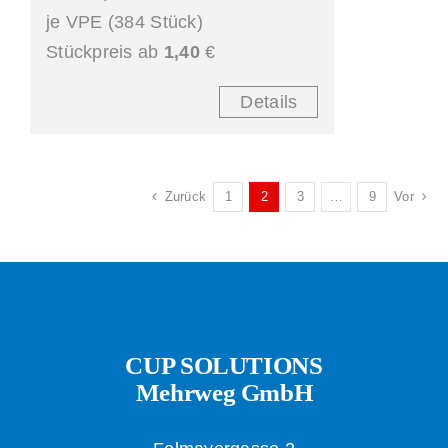
je VPE (384 Stück)
Stückpreis ab
1,40
€
Details
Zurück
1
2
3
…
9
Vor
CUP SOLUTIONS
Mehrweg GmbH