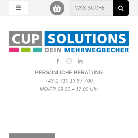
Zum
Suche
Toggle
Inhalt
nach:
Navigation
springen
Mein Cup
Miet Cup
Service
PERSÖNLICHE BERATUNG
+43-1-710 13 87-700
Nachhaltigkeit
MO-FR 09.00 – 17.00 Uhr
About
FAQ