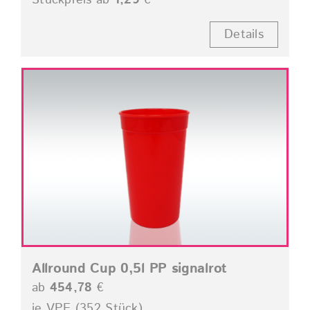
Stückpreis ab
1,29
€
Details
Allround Cup 0,5l PP signalrot
ab
454,78
€
je VPE (352 Stück)