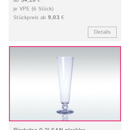
ab
54,20
€
je VPE (6 Stück)
Stückpreis ab
9,03
€
Details