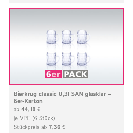
Bierkrug classic 0,3l SAN glasklar –
6er-Karton
ab
44,18
€
je VPE (6 Stück)
Stückpreis ab
7,36
€