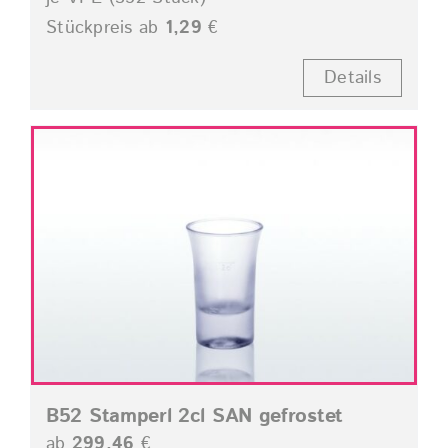
Stückpreis ab
1,29
€
Details
B52 Stamperl 2cl SAN gefrostet
ab
299,46
€