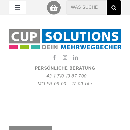
Zum
Suche
Toggle
Inhalt
nach:
Navigation
springen
Mein Cup
Miet Cup
Service
PERSÖNLICHE BERATUNG
+43-1-710 13 87-700
Nachhaltigkeit
MO-FR 09.00 – 17.00 Uhr
About
FAQ