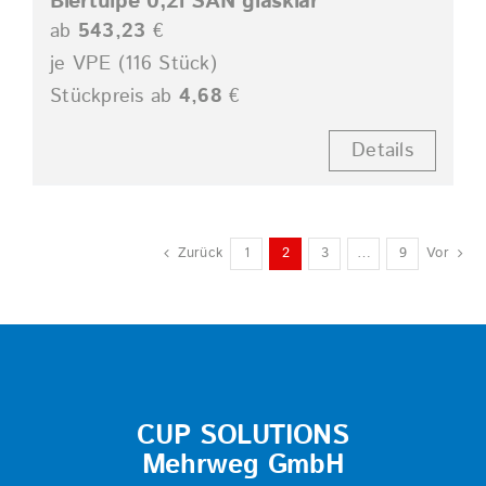
Biertulpe 0,2l SAN glasklar
ab
543,23
€
je VPE (116 Stück)
Stückpreis ab
4,68
€
Details
Zurück
1
2
3
…
9
Vor
CUP SOLUTIONS
Mehrweg GmbH