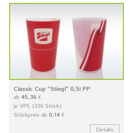
Classic Cup “Stiegl” 0,5l PP
ab
45,36
€
je VPE (336 Stück)
Stückpreis ab
0,14
€
Details