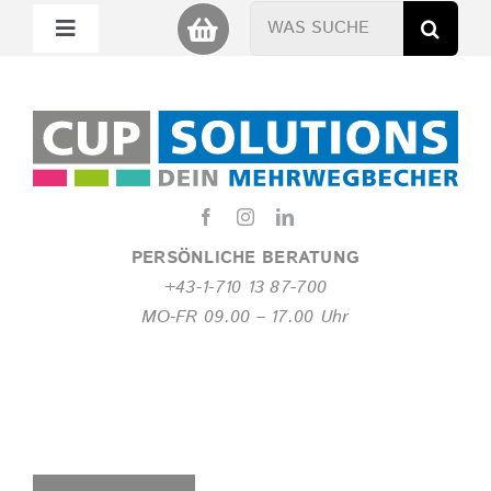
Zum
Suche
Toggle
Inhalt
nach:
Navigation
springen
Mein Cup
Miet Cup
Service
PERSÖNLICHE BERATUNG
+43-1-710 13 87-700
Nachhaltigkeit
MO-FR 09.00 – 17.00 Uhr
About
FAQ