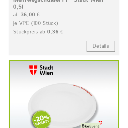
Mehrwegschüssel PP “Stadt Wien”
0,5l
ab
36,00
€
je VPE (100 Stück)
Stückpreis ab
0,36
€
Details