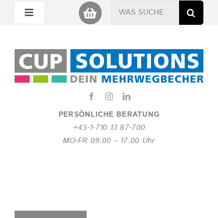
Zum
Suche
Toggle
Inhalt
nach:
Navigation
springen
Mein Cup
Miet Cup
Service
PERSÖNLICHE BERATUNG
+43-1-710 13 87-700
Nachhaltigkeit
MO-FR 09.00 – 17.00 Uhr
About
FAQ