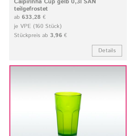
Caipirinha Cup gelb 0,3l SAN
teilgefrostet
ab
633,28
€
je VPE (160 Stück)
Stückpreis ab
3,96
€
Details