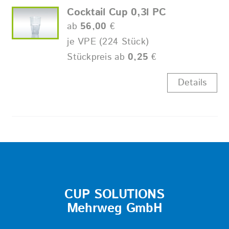
Cocktail Cup 0,3l PC
ab
56,00
€
je VPE (224 Stück)
Stückpreis ab
0,25
€
Details
CUP SOLUTIONS
Mehrweg GmbH