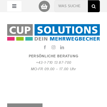
Zum
Suche
Toggle
Inhalt
nach:
Navigation
springen
Mein Cup
Miet Cup
Service
PERSÖNLICHE BERATUNG
+43-1-710 13 87-700
Nachhaltigkeit
MO-FR 09.00 – 17.00 Uhr
About
FAQ