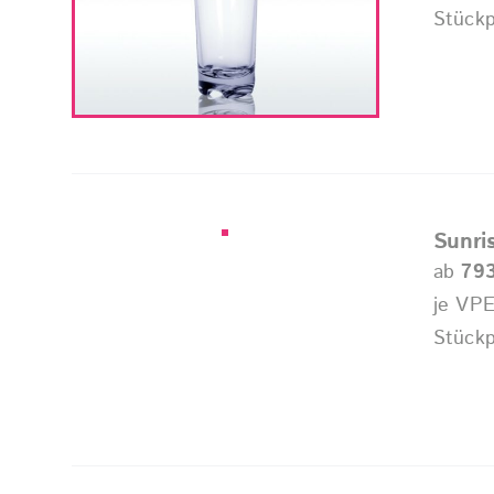
Stückp
Sunri
ab
79
je VPE
Stückp