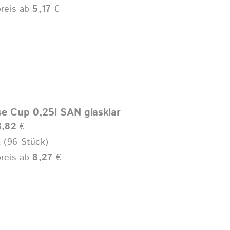
reis ab
5,17
€
se Cup 0,25l SAN glasklar
3,82
€
 (96 Stück)
reis ab
8,27
€