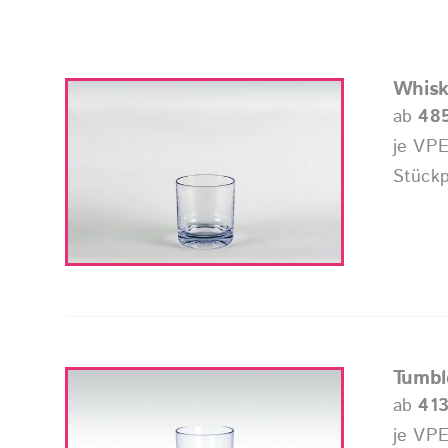
Whisk
ab
48
je VPE
Stückp
Tumbl
ab
41
je VPE