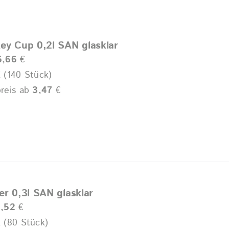
ey Cup 0,2l SAN glasklar
5,66
€
 (140 Stück)
reis ab
3,47
€
er 0,3l SAN glasklar
3,52
€
 (80 Stück)