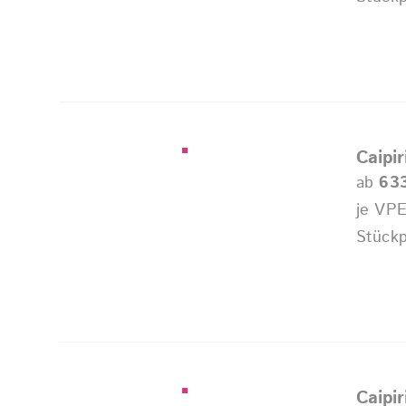
Caipi
ab
63
je VPE
Stückp
Caipi