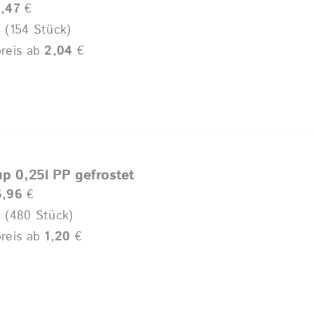
,47
€
 (154 Stück)
reis ab
2,04
€
up 0,25l PP gefrostet
6,96
€
 (480 Stück)
reis ab
1,20
€