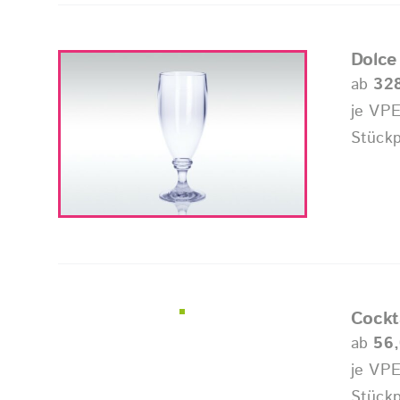
Dolce
ab
32
je VPE
Stückp
Cockt
ab
56
je VPE
Stückp