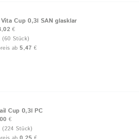
 Vita Cup 0,3l SAN glasklar
8,02
€
 (60 Stück)
reis ab
5,47
€
ail Cup 0,3l PC
,00
€
 (224 Stück)
reis ab
0,25
€