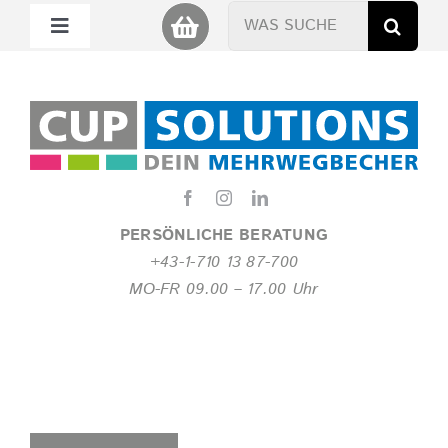
Zum
Suche
Toggle
Inhalt
nach:
Navigation
springen
Mein Cup
Miet Cup
Service
PERSÖNLICHE BERATUNG
+43-1-710 13 87-700
Nachhaltigkeit
MO-FR 09.00 – 17.00 Uhr
About
FAQ