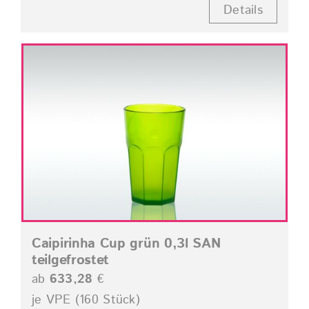
Details
Caipirinha Cup grün 0,3l SAN
teilgefrostet
ab
633,28
€
je VPE (160 Stück)