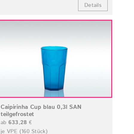
Details
Caipirinha Cup blau 0,3l SAN
teilgefrostet
ab
633,28
€
je VPE (160 Stück)