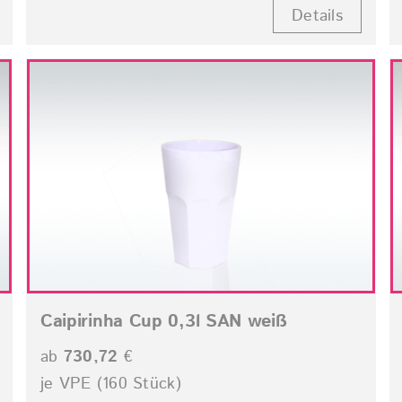
Details
Caipirinha Cup 0,3l SAN weiß
ab
730,72
€
je VPE (160 Stück)