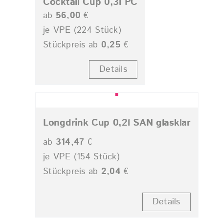
Cocktail Cup 0,3l PC
ab
56,00
€
je VPE (224 Stück)
Stückpreis ab
0,25
€
Details
Longdrink Cup 0,2l SAN glasklar
ab
314,47
€
je VPE (154 Stück)
Stückpreis ab
2,04
€
Details