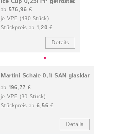
Ice Cup 0,25l PP gefrostet
ab
576,96
€
je VPE (480 Stück)
Stückpreis ab
1,20
€
Details
Martini Schale 0,1l SAN glasklar
ab
196,77
€
je VPE (30 Stück)
Stückpreis ab
6,56
€
Details