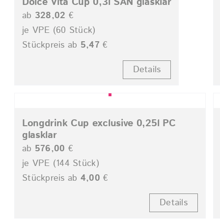
Dolce Vita Cup 0,3l SAN glasklar
ab
328,02
€
je VPE (60 Stück)
Stückpreis ab
5,47
€
Details
Longdrink Cup exclusive 0,25l PC
glasklar
ab
576,00
€
je VPE (144 Stück)
Stückpreis ab
4,00
€
Details