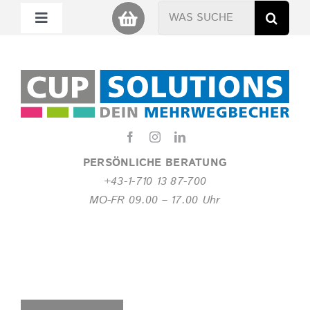
Zum
Suche
Toggle
Inhalt
nach:
Navigation
springen
Mein Cup
Miet Cup
Service
PERSÖNLICHE BERATUNG
+43-1-710 13 87-700
Nachhaltigkeit
MO-FR 09.00 – 17.00 Uhr
About
FAQ