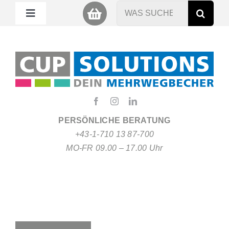
Zum
Suche
Toggle
Inhalt
nach:
Navigation
springen
Mein Cup
Miet Cup
Service
PERSÖNLICHE BERATUNG
+43-1-710 13 87-700
Nachhaltigkeit
MO-FR 09.00 – 17.00 Uhr
About
FAQ