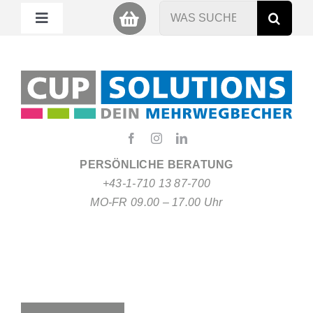
Zum
Suche
Toggle
Inhalt
nach:
Navigation
springen
Mein Cup
Miet Cup
Service
PERSÖNLICHE BERATUNG
+43-1-710 13 87-700
Nachhaltigkeit
MO-FR 09.00 – 17.00 Uhr
About
FAQ