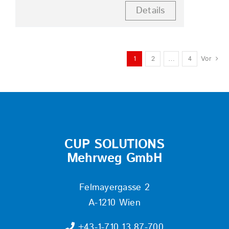
Details
1
2
…
4
Vor
CUP SOLUTIONS
Mehrweg GmbH
Felmayergasse 2
A-1210 Wien
+43-1-710 13 87-700