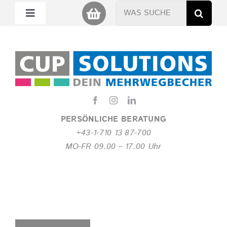
Zum
Suche
Toggle
Inhalt
nach:
Navigation
springen
Mein Cup
Miet Cup
Service
PERSÖNLICHE BERATUNG
+43-1-710 13 87-700
Nachhaltigkeit
MO-FR 09.00 – 17.00 Uhr
About
FAQ