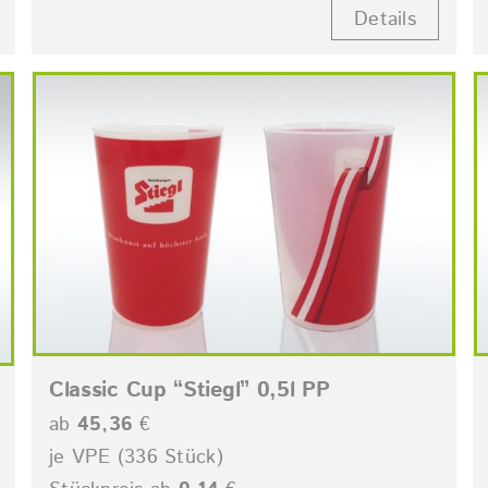
Details
Classic Cup “Stiegl” 0,5l PP
ab
45,36
€
je VPE (336 Stück)