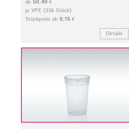
ab
50,40
€
je VPE (336 Stück)
Stückpreis ab
0,15
€
Details