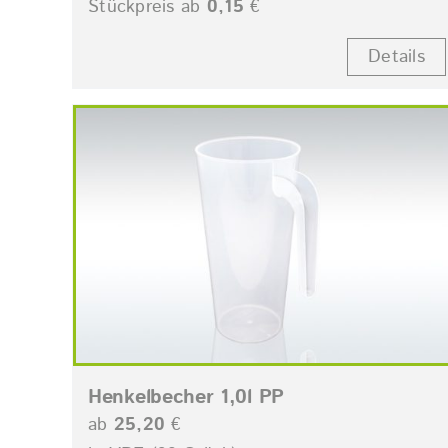
Stückpreis ab
0,15
€
Details
Henkelbecher 1,0l PP
ab
25,20
€