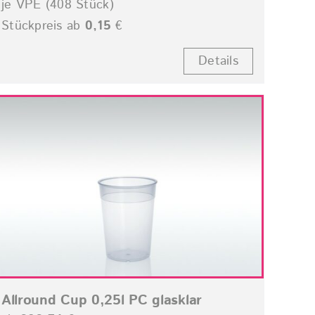
je VPE (408 Stück)
Stückpreis ab
0,15
€
Details
Allround Cup 0,25l PC glasklar