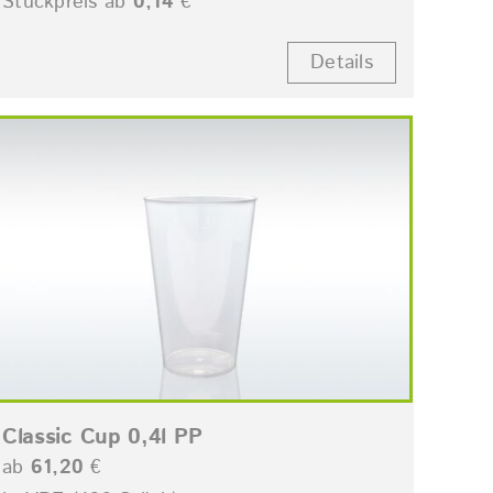
Stückpreis ab
0,14
€
Details
Classic Cup 0,4l PP
ab
61,20
€