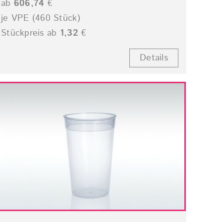
ab
606,74
€
je VPE (460 Stück)
Stückpreis ab
1,32
€
Details