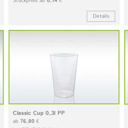
Stückpreis ab
0,14
€
Details
Classic Cup 0,3l PP
ab
76,80
€