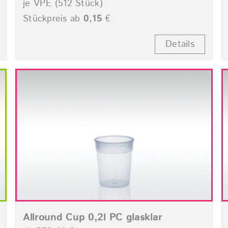
je VPE (512 Stück)
Stückpreis ab
0,15
€
Details
Allround Cup 0,2l PC glasklar