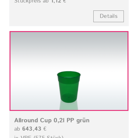
Stückpreis ab
1,12
€
Details
Allround Cup 0,2l PP grün
ab
643,43
€