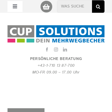
Zum
Suche
Toggle
Inhalt
nach:
Navigation
springen
Mein Cup
Miet Cup
Service
PERSÖNLICHE BERATUNG
+43-1-710 13 87-700
Nachhaltigkeit
MO-FR 09.00 – 17.00 Uhr
About
FAQ