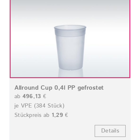
Allround Cup 0,4l PP gefrostet
ab
496,13
€
je VPE (384 Stück)
Stückpreis ab
1,29
€
Details