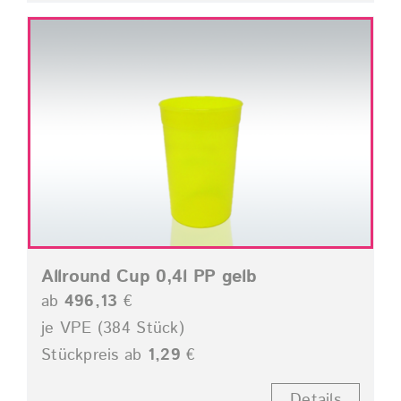
Allround Cup 0,4l PP gelb
ab
496,13
€
je VPE (384 Stück)
Stückpreis ab
1,29
€
Details