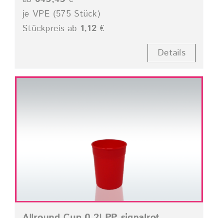
je VPE (575 Stück)
Stückpreis ab
1,12
€
Details
Allround Cup 0,2l PP signalrot