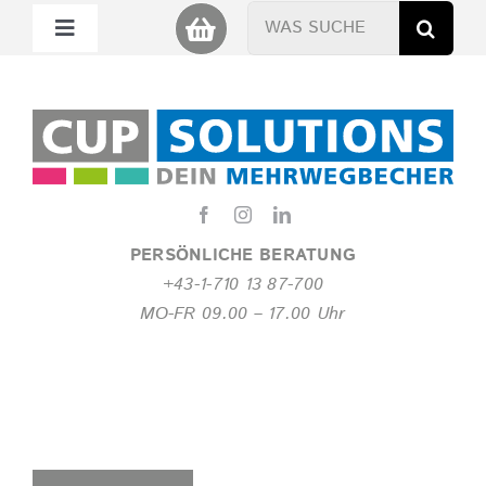
Zum
Suche
Toggle
Inhalt
nach:
Navigation
springen
Mein Cup
Miet Cup
Service
PERSÖNLICHE BERATUNG
+43-1-710 13 87-700
Nachhaltigkeit
MO-FR 09.00 – 17.00 Uhr
About
FAQ