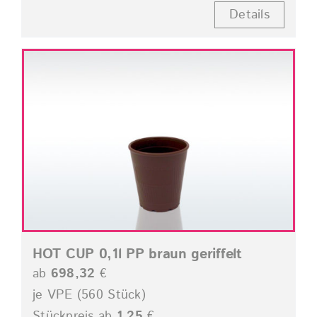
Details
HOT CUP 0,1l PP braun geriffelt
ab
698,32
€
je VPE (560 Stück)
Stückpreis ab
1,25
€