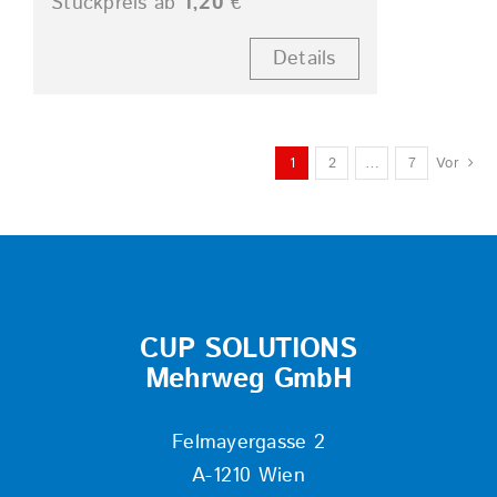
Stückpreis ab
1,20
€
Details
1
2
…
7
Vor
CUP SOLUTIONS
Mehrweg GmbH
Felmayergasse 2
A-1210 Wien