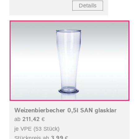
Details
Weizenbierbecher 0,5l SAN glasklar
211,42
ab
€
je VPE (53 Stück)
3,99
Stückpreis ab
€