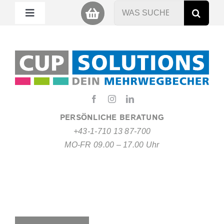
Zum
Suche
Toggle
Inhalt
nach:
Navigation
springen
Mein Cup
Miet Cup
Service
PERSÖNLICHE BERATUNG
+43-1-710 13 87-700
Nachhaltigkeit
MO-FR 09.00 – 17.00 Uhr
About
FAQ