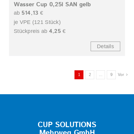
Wasser Cup 0,25l SAN gelb
514,13
ab
€
je VPE (121 Stück)
4,25
Stückpreis ab
€
Details
1
2
…
9
Vor
CUP SOLUTIONS
Mehrweg GmbH