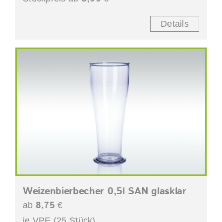
Details
Weizenbierbecher 0,5l SAN glasklar
8,75
ab
€
je VPE (25 Stück)