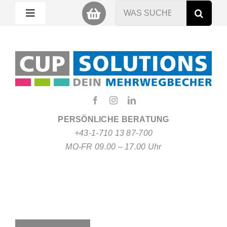
Zum
Suche
Toggle
Inhalt
nach:
Navigation
springen
Mein Cup
Miet Cup
Service
PERSÖNLICHE BERATUNG
+43-1-710 13 87-700
Nachhaltigkeit
MO-FR 09.00 – 17.00 Uhr
About
FAQ