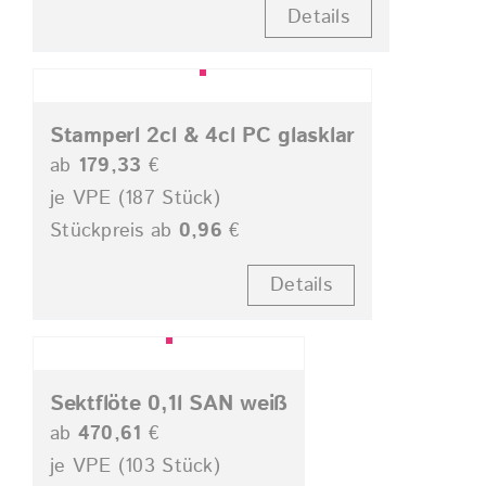
Details
Stamperl 2cl & 4cl PC glasklar
ab
179,33
€
je VPE (187 Stück)
Stückpreis ab
0,96
€
Details
Sektflöte 0,1l SAN weiß
ab
470,61
€
je VPE (103 Stück)