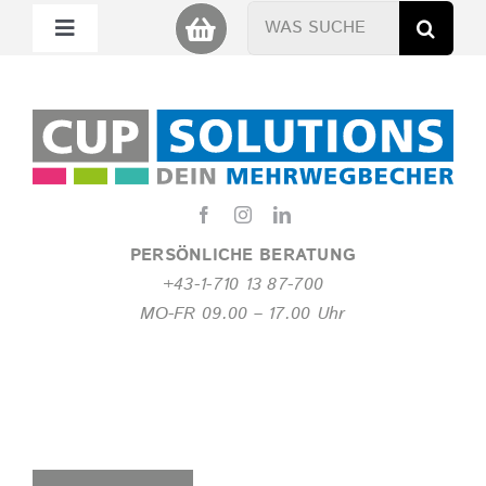
Zum
Suche
Toggle
Inhalt
nach:
Navigation
springen
Mein Cup
Miet Cup
Service
PERSÖNLICHE BERATUNG
+43-1-710 13 87-700
Nachhaltigkeit
MO-FR 09.00 – 17.00 Uhr
About
FAQ