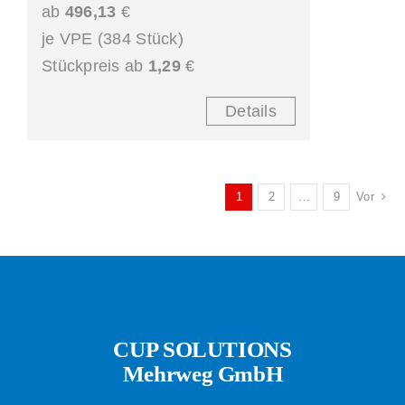
ab
496,13
€
je VPE (384 Stück)
Stückpreis ab
1,29
€
Details
1
2
…
9
Vor
CUP SOLUTIONS
Mehrweg GmbH