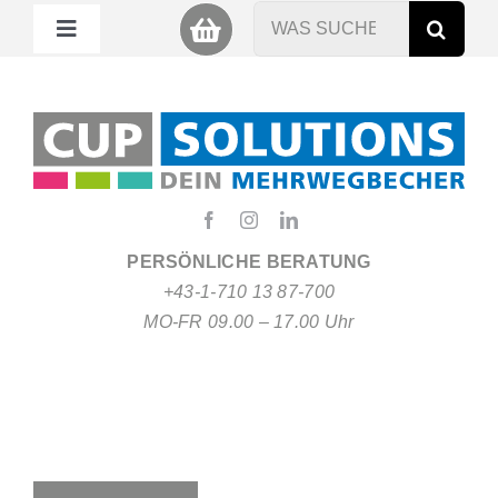
Zum
Suche
Toggle
Inhalt
nach:
Navigation
springen
Mein Cup
Miet Cup
Service
PERSÖNLICHE BERATUNG
+43-1-710 13 87-700
Nachhaltigkeit
MO-FR 09.00 – 17.00 Uhr
About
FAQ