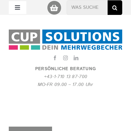
Zum
Suche
Toggle
Inhalt
nach:
Navigation
springen
Mein Cup
Miet Cup
Service
PERSÖNLICHE BERATUNG
+43-1-710 13 87-700
Nachhaltigkeit
MO-FR 09.00 – 17.00 Uhr
About
FAQ